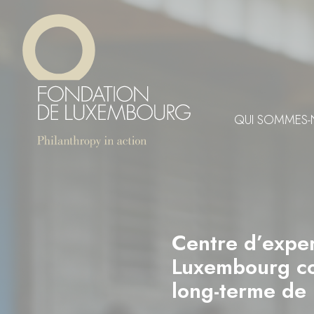
Aller
Panneau de gestion des cookies
au
contenu
principal
QUI SOMMES-
Centre d’exper
Luxembourg con
long-terme de 