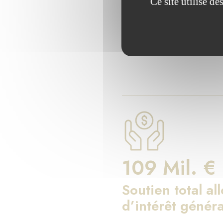
Les chiff
Ce site utilise d
Depuis 17 ans, la Fondati
109 Mil. €
Soutien total al
d’intérêt généra