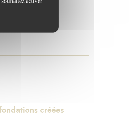
 souhaitez activer
ndations qu'elle abrite.
ondations créées