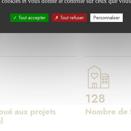
res clés
es cookies et vous donne le contrôle sur ceux que vous
Tout accepter
Tout refuser
Personnaliser
on de Luxembourg agit pour le bien commun à travers les fo
128
loué aux projets
Nombre de f
l