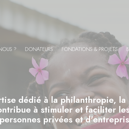
NOUS ?
DONATEURS
FONDATIONS & PROJETS
B
tise dédié à la philanthropie, la
tribue à stimuler et faciliter l
personnes privées et d'entrepris