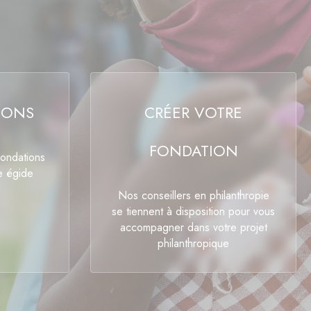
IONS
CRÉER VOTRE
FONDATION
fondations
e égide
Nos conseillers en philanthropie
se tiennent à disposition pour vous
accompagner dans votre projet
philanthropique