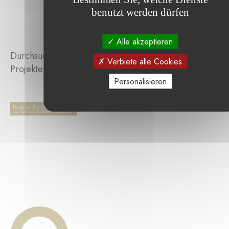
benutzt werden dürfen
Alle akzeptieren
Durchsuchen Sie die von der Stiftung unterstützten
Verbiete alle Cookies
Projekte :
Personalisieren