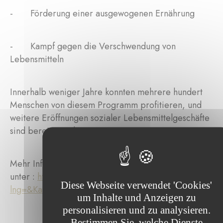
- Förderung einer ausgewogenen Ernährung
- Kampf gegen die Verschwendung von
Lebensmitteln
Innerhalb weniger Jahre konnten mehrere hundert
Menschen von diesem Programm profitieren, und
weitere Eröffnungen sozialer Lebensmittelgeschäfte
sind bereits geplant.
Mehr Infos
unter :
https://www.buttek.lu/spendchen/index.asp?
Diese Webseite verwendet 'Cookies'
lng=&Kat=106&Kap=&Tex
=
um Inhalte und Anzeigen zu
personalisieren und zu analysieren.
Bestimmen Sie, welche Dienste