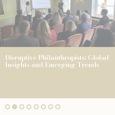
NEWS
UNIVERSELLE BILDUNG
UNIVERSELLE BILDUNG
The Fondation de Luxembourg
surpasses €100 million in total
grants, wi...