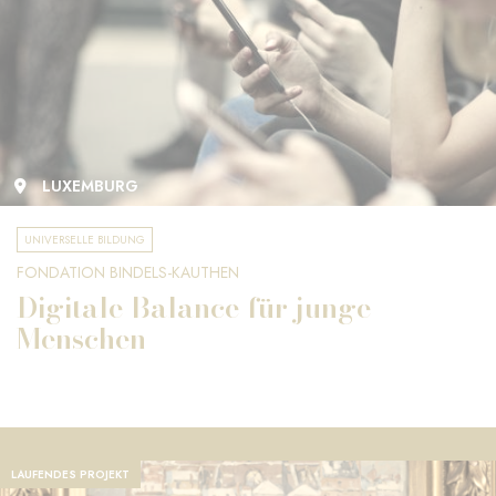
LUXEMBURG
UNIVERSELLE BILDUNG
FONDATION BINDELS-KAUTHEN
Digitale Balance für junge
Menschen
LAUFENDES PROJEKT