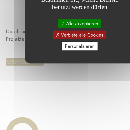
benutzt werden dürfen
Alle akzeptieren
Durchsuchen Sie die von der Stiftung unterstützten
Verbiete alle Cookies
Projekte :
Personalisieren