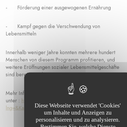
- Förderung einer ausgewogenen Ernährung
- Kampf gegen die Verschwendung von
Lebensmitteln
Innerhalb weniger Jahre konnten mehrere hundert
Menschen von diesem Programm profitieren, und
weitere Eröffnungen sozialer Lebensmittelgeschäfte
sind bereits geplant.
Mehr Infos
unter :
https://www.buttek.lu/spendchen/index.asp?
Diese Webseite verwendet 'Cookies'
lng=&Kat=106&Kap=&Tex
=
um Inhalte und Anzeigen zu
personalisieren und zu analysieren.
Bestimmen Sie, welche Dienste