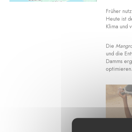
Früher nutz
Heute ist d
Klima und 
Die
Mangro
und die En
Damms ergä
opti