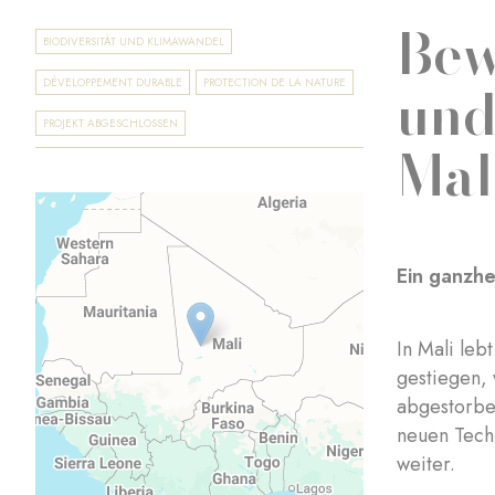
Bew
BIODIVERSITÄT UND KLIMAWANDEL
und
DÉVELOPPEMENT DURABLE
PROTECTION DE LA NATURE
PROJEKT ABGESCHLOSSEN
Mal
Ein ganzhe
In Mali leb
gestiegen,
abgestorbe
neuen Techn
weiter.