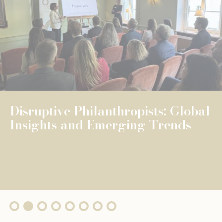
NEWS
UNIVERSELLE BILDUNG
UNIVERSELLE BILDUNG
The Fondation de Luxembourg
surpasses €100 million in total
grants, wi...