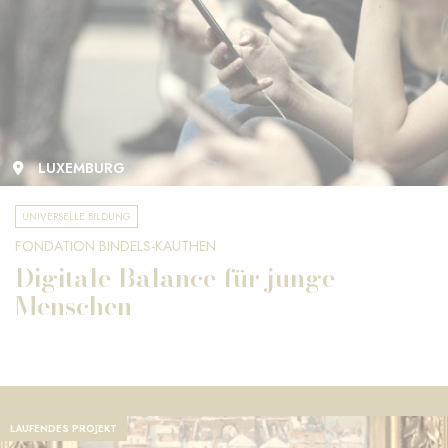
LUXEMBURG
UNIVERSELLE BILDUNG
FONDATION BINDELS-KAUTHEN
Digitale Balance für junge
Menschen
LAUFENDES PROJEKT