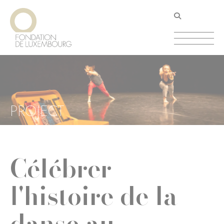
Aller
Panneau de gestion des cookies
au
contenu
principal
PROJECT
Célébrer
l'histoire de la
danse au