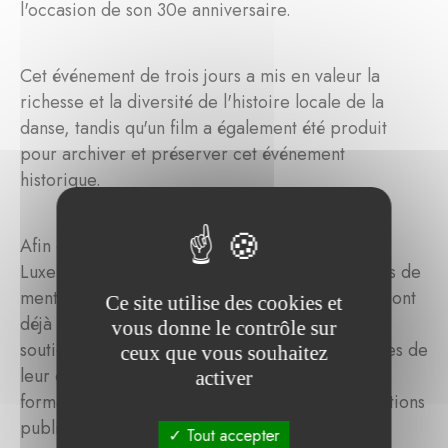
l'occasion de son 30e anniversaire.
Cet événement de trois jours a mis en valeur la
richesse et la diversité de l'histoire locale de la
danse, tandis qu'un film a également été produit
pour archiver et préserver cet événement
historique.
Afin de renforcer son soutien aux danseurs au
Luxembourg, TROIS C-L gère deux programmes de
mentorat dédiés aux jeunes talents et à ceux qui ont
Ce site utilise des cookies et
déjà commencé leur carrière. Ces programmes
vous donne le contrôle sur
soutiennent les chorégraphes à différentes étapes de
ceux que vous souhaitez
leur carrière au Luxembourg par le biais de
activer
formations, d'aides financières et de représentations
publiques. Ils visent à promouvoir la danse
Tout accepter