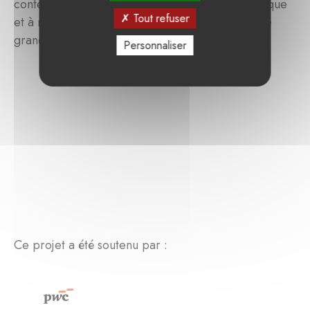
contemporaine, à encourager la création artistique
Tout refuser
et à mettre en relation les jeunes artistes avec le
grand public.
Personnaliser
Ce projet a été soutenu par :