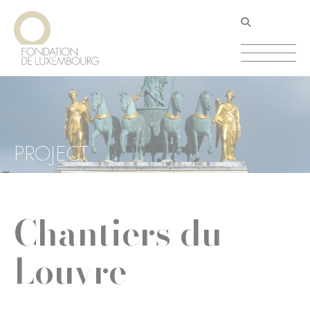
Aller
Panneau de gestion des cookies
au
contenu
principal
PROJECT
Chantiers du
Louvre