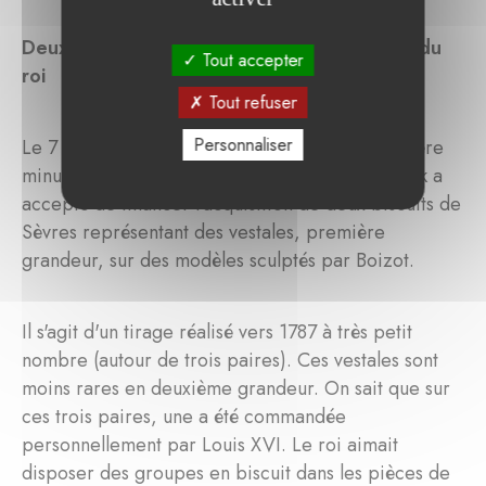
Deux biscuits de Sèvres pour l'appartement du
Tout accepter
roi
Tout refuser
Personnaliser
Le 7 novembre 2017, suite à un appel de dernière
minute des conservateurs, la fondation La Marck a
accepté de financer l'acquisition de deux biscuits de
Sèvres représentant des vestales, première
grandeur, sur des modèles sculptés par Boizot.
Il s'agit d'un tirage réalisé vers 1787 à très petit
nombre (autour de trois paires). Ces vestales sont
moins rares en deuxième grandeur. On sait que sur
ces trois paires, une a été commandée
personnellement par Louis XVI. Le roi aimait
disposer des groupes en biscuit dans les pièces de