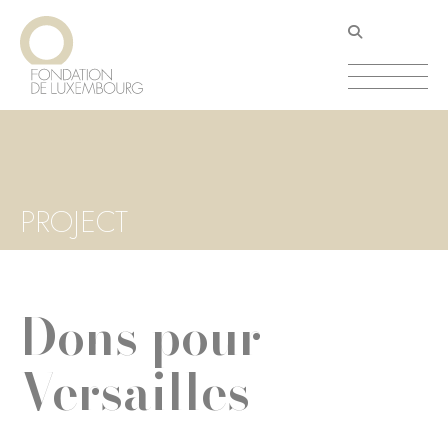
Aller
Panneau de gestion des cookies
au
contenu
principal
PROJECT
Dons pour
Versailles