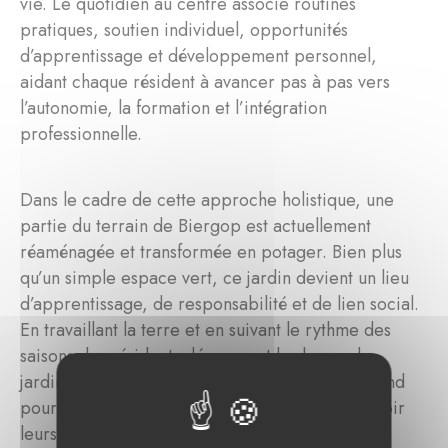
vie. Le quotidien au centre associe routines
pratiques, soutien individuel, opportunités
d’apprentissage et développement personnel,
aidant chaque résident à avancer pas à pas vers
l’autonomie, la formation et l’intégration
professionnelle.
Dans le cadre de cette approche holistique, une
partie du terrain de Biergop est actuellement
réaménagée et transformée en potager. Bien plus
qu’un simple espace vert, ce jardin devient un lieu
d’apprentissage, de responsabilité et de lien social.
En travaillant la terre et en suivant le rythme des
saisons, les résidents découvrent les bases du
jardinage et développent un respect plus profond
pour la nature. Ils éprouvent la satisfaction de voir
leurs efforts se concrétiser, renforçant ainsi leur