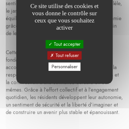
sentiment d’utilité et leur estime de soi. En parallèle,
Ce site utilise des cookies et
le jardin sensibilise à une alimentation saine et
vous donne le contrôle sur
équilibrée et encourage une plus grande autonomie
ceux que vous souhaitez
grâce à la capacité de cultiver et de prendre soin
activer
de leur propre nourriture.
Tout accepter
Cette nouvelle initiative reflète les valeurs
Tout refuser
fondamentales du travail mené par Biergop. Elle
Personnaliser
accompagne les jeunes dans l’apprentissage de la
responsabilité, l’épanouissement de leurs talents et
la construction d’une confiance durable en eux-
mêmes. Grâce à l’effort collectif et à l’engagement
quotidien, les résidents développent leur autonomie,
un sentiment de sécurité et la liberté d’imaginer et
de construire un avenir plus stable et épanouissant.