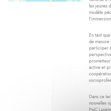
les jeunes 
modèle péda
l'immersion
En tant que
de mesure d
participer 
perspective
prometteur
active et p
coopération
socioprofes
Dans ce ter
nouvelles o
PwC Luxemb