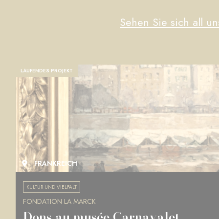
Sehen Sie sich all un
LAUFENDES PROJEKT
FRANKREICH
KULTUR UND VIELFALT
FONDATION LA MARCK
Dons au musée Carnavalet