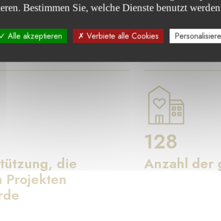
ieren. Bestimmen Sie, welche Dienste benutzt werden
 die Fondation de Luxembourg durch die von ihr betreuten 
Alle akzeptieren
Verbiete alle Cookies
Personalisier
128
tützung, die
Anzahl der 
 Projekten
rde