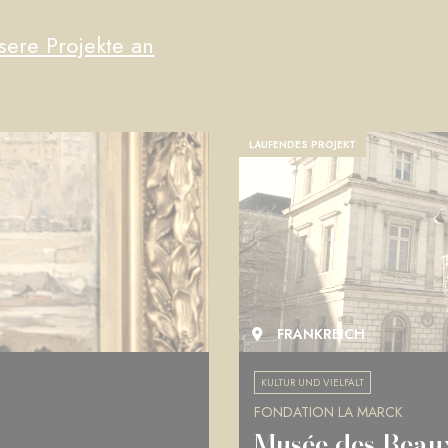
sere Projekte an
LAUFENDES PROJEKT
FRANKREICH
KULTUR UND VIELFALT
FONDATION LA MARCK
Musée des Beau