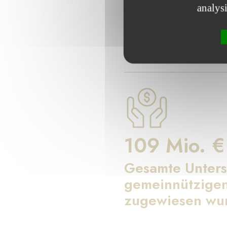
analys
Seit 17 Jahren setzt sich
109 Mio. €
Gesamte Unters
gemeinnützigen
zugewiesen wu