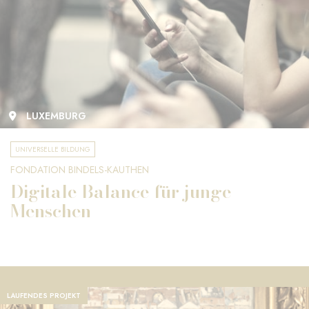
LUXEMBURG
UNIVERSELLE BILDUNG
FONDATION BINDELS-KAUTHEN
Digitale Balance für junge
Menschen
LAUFENDES PROJEKT