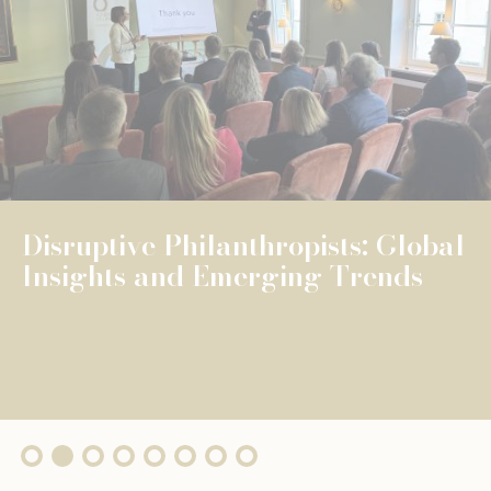
NEWS
UNIVERSELLE BILDUNG
UNIVERSELLE BILDUNG
The Fondation de Luxembourg
surpasses €100 million in total
grants, wi...