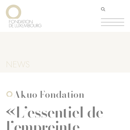
Direkt
Cookie-Einstellungen
zum
Inhalt
NEWS
Akuo Fondation
«L’essentiel de
l’empreinte