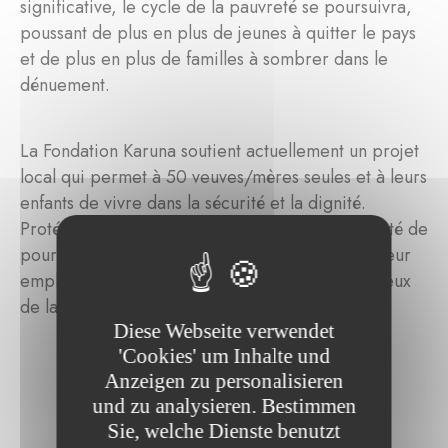
significative, le cycle de la pauvreté se poursuivra,
poussant de plus en plus de jeunes à quitter le pays
et de plus en plus de familles à sombrer dans le
dénuement.
La Fondation Karuna soutient actuellement un projet
local qui permet à 50 veuves/mères seules et à leurs
enfants de vivre dans la sécurité et la dignité.
Protégées de l'exploitation, elles ont la possibilité de
poursuivre leurs études et de chercher un meilleur
emploi, ce qui les aidera à sortir du cercle vicieux
de la pauvreté.
Diese Webseite verwendet
'Cookies' um Inhalte und
Anzeigen zu personalisieren
und zu analysieren. Bestimmen
Sie, welche Dienste benutzt