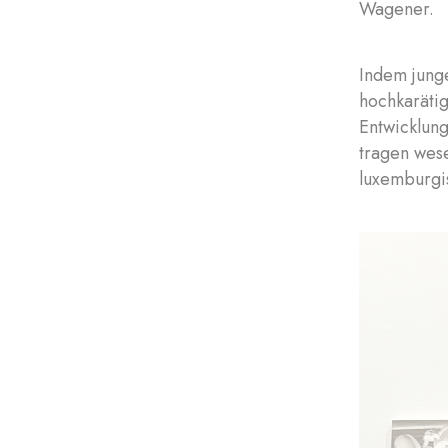
Wagener.
Indem junge
hochkarätig
Entwicklung
tragen wes
luxemburgi