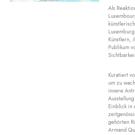
Als Reaktio
Luxembourg
künstlerisc
Luxemburg z
Künstlern, 
Publikum v
Sichtbarkei
Kuratiert vo
um zu wach
innere Antr
Ausstellun
Einblick in
zeitgenössi
gehörten Ro
Armand Que