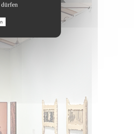
 dürfen
en