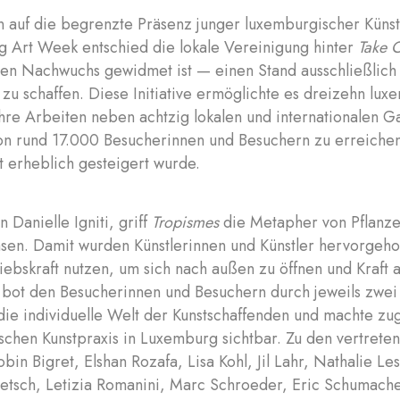
n auf die begrenzte Präsenz junger luxemburgischer Künst
 Art Week entschied die lokale Vereinigung hinter
Take O
hen Nachwuchs gewidmet ist — einen Stand ausschließlich 
u schaffen. Diese Initiative ermöglichte es dreizehn lux
ihre Arbeiten neben achtzig lokalen und internationalen G
on rund 17.000 Besucherinnen und Besuchern zu erreichen
t erheblich gesteigert wurde.
n Danielle Igniti, griff
Tropismes
die Metapher von Pflanze
sen. Damit wurden Künstlerinnen und Künstler hervorgeho
iebskraft nutzen, um sich nach außen zu öffnen und Kraft
g bot den Besucherinnen und Besuchern durch jeweils zwe
 die individuelle Welt der Kunstschaffenden und machte zug
schen Kunstpraxis in Luxemburg sichtbar. Zu den vertreten
bin Bigret, Elshan Rozafa, Lisa Kohl, Jil Lahr, Nathalie L
tsch, Letizia Romanini, Marc Schroeder, Eric Schumach