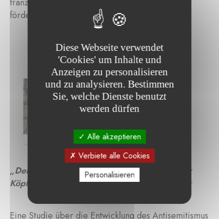
französisch- und englischsprachigen Welt zu
fördern.
Diese Webseite verwendet
'Cookies' um Inhalte und
Anzeigen zu personalisieren
und zu analysieren. Bestimmen
Sie, welche Dienste benutzt
werden dürfen
Alle akzeptieren
Verbiete alle Cookies
„Der Antisemitismus oder der Drache mit vier
Personalisieren
Köpfen“
von Raphaël Sadin und Antoine Mercier
Eine Studie über die Entwicklung des Antisemitismus