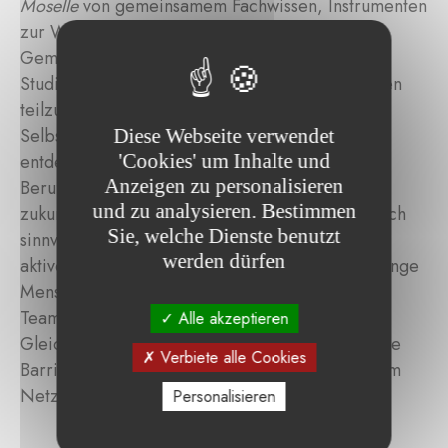
Moselle
von gemeinsamem Fachwissen, Instrumenten
zur Wirkungsmessung und einer starken
Gemeinschaft erfahrener Praktiker:innen. Die
Studierenden erhalten die Möglichkeit, an Kursen
teilzunehmen, die darauf abzielen, ihr
Selbstvertrauen zu stärken, Berufungen zu
Diese Webseite verwendet
'Cookies' um Inhalte und
entdecken und realistische Perspektiven für
Anzeigen zu personalisieren
Berufsberatung oder berufliches Engagement in
und zu analysieren. Bestimmen
zukunftsträchtigen, gesellschaftlich und ökologisch
Sie, welche Dienste benutzt
sinnvollen Sektoren zu eröffnen. Durch einen
werden dürfen
aktiven, praxisorientierten Lehransatz können junge
Menschen Lernfreude, Selbstständigkeit und
Teamarbeit auf lokaler Ebene wiederentdecken.
Alle akzeptieren
Gleichzeitig überwinden sie sozio-professionelle
Verbiete alle Cookies
Barrieren, indem sie wertvolle Kontakte zu einem
Netzwerk professioneller Akteure knüpfen.
Personalisieren