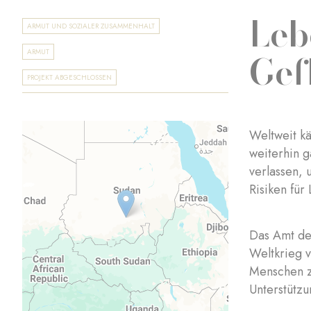
Leb
ARMUT UND SOZIALER ZUSAMMENHALT
Gef
ARMUT
PROJEKT ABGESCHLOSSEN
Weltweit k
weiterhin 
verlassen, 
Risiken für
Das Amt de
Weltkrieg 
Menschen zu
Unterstützu