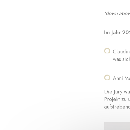
'down abov
Im Jahr 20
Claudin
was sic
Anni Me
Die Jury wü
Projekt zu 
aufstrebend