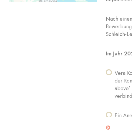
Nach einem
Bewerbunge
Schleich-Le
Im Jahr 2
Vera Ko
der Kon
above‘ 
verbin
Ein Ane