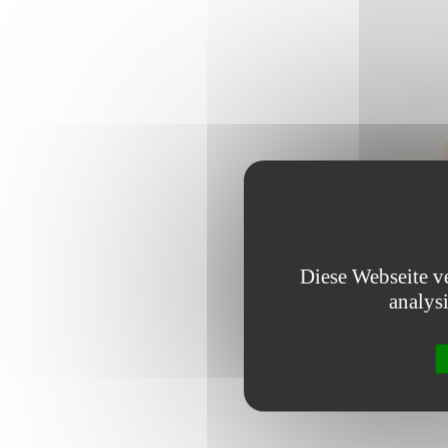
Diese Webseite v
analys
Bildnachwei