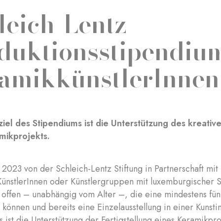
leich-Lentz
duktionsstipendium
amikkünstlerInnen
iel des Stipendiums ist die Unterstützung des kreati
mikprojekts.
 2023 von der Schleich-Lentz Stiftung in Partnerschaft m
 KünstlerInnen oder Künstlergruppen mit luxemburgischer 
offen – unabhängig vom Alter –, die eine mindestens fünf
können und bereits eine Einzelausstellung in einer Kunstin
 ist die Unterstützung der Fertigstellung eines Keramikpro