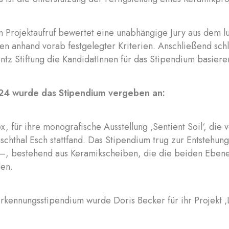
 Projektaufruf bewertet eine unabhängige Jury aus dem l
n anhand vorab festgelegter Kriterien. Anschließend schl
ntz Stiftung die KandidatInnen für das Stipendium basiere
024 wurde das Stipendium vergeben an:
x, für ihre monografische Ausstellung ‚Sentient Soil‘, di
schthal Esch stattfand. Das Stipendium trug zur Entstehu
–, bestehend aus Keramikscheiben, die die beiden Ebene
den.
rkennungsstipendium wurde Doris Becker für ihr Projekt ‚L