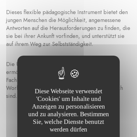
Dieses flexible pädagogische Instrument bietet den
jungen Menschen die Möglichkeit, angemessene
Antworten auf die Herausforderungen zu finden, die
sie bei ihrer Ankunft vorfinden, und unterstützt sie
auf ihrem Weg zur Selbstständigkeit.
Die Unterstützung der Fondation Pax Christi
ermöglicht die Finanzierung spezialisierter
Fachkräfte, die für das Funktionieren der
Workshops, Praktika und Schulungen erforderlich
Diese Webseite verwendet
sind.
'Cookies' um Inhalte und
Anzeigen zu personalisieren
und zu analysieren. Bestimmen
Sie, welche Dienste benutzt
werden dürfen