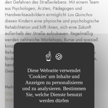
den Gefahren des Straßenlebens. Mit einem Team
aus Psychologen, Ärzten, Pädagogen und
Handwerksausbildern ermöglicht
Los Quinchos
diesen Kindern eine physische und psychologische
Rehabilitation und hilft ihnen, sich eine Zukunft
außerhalb der Straße aufzubauen. Regelmäßig
werden zahlreiche Workshops, Kurse und speziell
konzipierte Aktivitäten organisiert, um die
Rehabilitation dieser Kinder und Jugendlichen zu
fördern. Zu diesen Aktivitäten gehören Tanzkurse,
handwerkliche Arbeiten, Landwirtschaftskurse,
Diese Webseite verwendet
Gesellschaftsspiele und Lesen.
'Cookies' um Inhalte und
Anzeigen zu personalisieren
Mehr Infos dazu:
und zu analysieren. Bestimmen
http://www.losquinchos.it/progetti.php?
Sie, welche Dienste benutzt
language=eng
werden dürfen