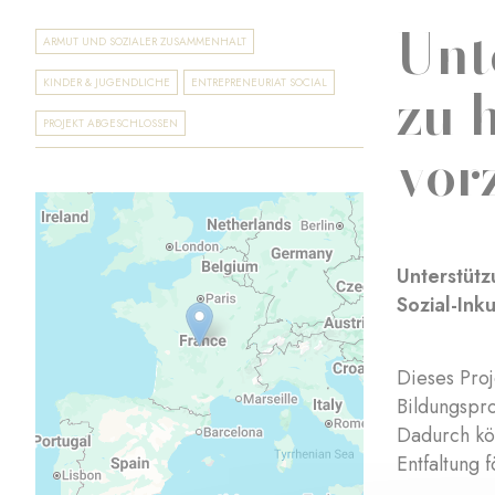
Unt
ARMUT UND SOZIALER ZUSAMMENHALT
zu 
KINDER & JUGENDLICHE
ENTREPRENEURIAT SOCIAL
PROJEKT ABGESCHLOSSEN
vor
Unterstütz
Sozial-In
Dieses Proj
Bildungspro
Dadurch kön
Entfaltung 