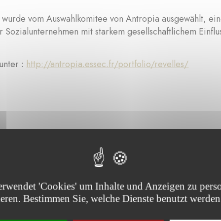
t wurde vom Auswahlkomitee von Antropia ausgewählt, ein
r Sozialunternehmen mit starkem gesellschaftlichem Einflus
unter :
http://antropia.essec.fr/portfolio/revelles/
Sie die von der Stiftung unterstützten Projekte :
erwendet 'Cookies' um Inhalte und Anzeigen zu perso
ieren. Bestimmen Sie, welche Dienste benutzt werden