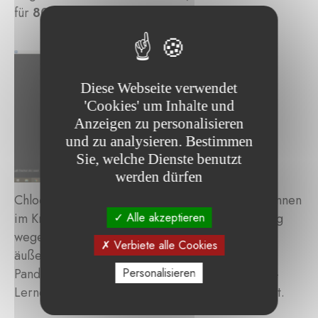
für
80 schwer erkrankte Kinder
übernehmen.
Diese Webseite verwendet
'Cookies' um Inhalte und
Anzeigen zu personalisieren
und zu analysieren. Bestimmen
Sie, welche Dienste benutzt
werden dürfen
Chloe, 6 Jahre alt, ist eine der jüngsten Schülerinnen
Alle akzeptieren
im Krankenhaus Geitaoui. Trotz ihrer Behandlung
wegen einer Immunerkrankung bleibt sie eine
Verbiete alle Cookies
äußerst engagierte Schülerin. Während der
Personalisieren
Pandemie hat sie sich erfolgreich an das Online-
Lernen angepasst und verpasst keinen Unterricht.