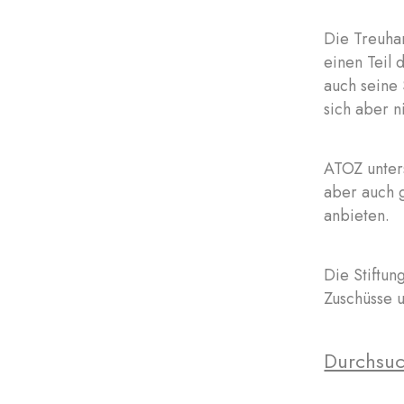
Die Treuha
einen Teil 
auch seine 
sich aber n
ATOZ unters
aber auch g
anbieten.
Die Stiftun
Zuschüsse 
Durchsuc