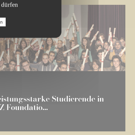
 dürfen
en
eistungsstarke Studierende in
 Foundatio...