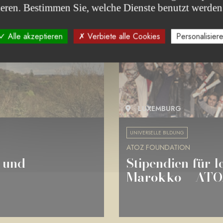
ieren. Bestimmen Sie, welche Dienste benutzt werden
PROJEKT ABGESCHLOSSEN
Alle akzeptieren
Verbiete alle Cookies
Personalisier
LUXEMBURG
UNIVERSELLE BILDUNG
ATOZ FOUNDATION
 und
Stipendien für l
Marokko – ATOZ