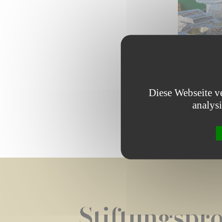
Diese Webseite v
analys
Stiftungspro