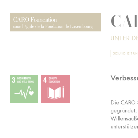
CAR
UNTER D
GESUNDHEIT U
Verbess
Die CARO St
gegründet, 
Willensäuß
unterstütze