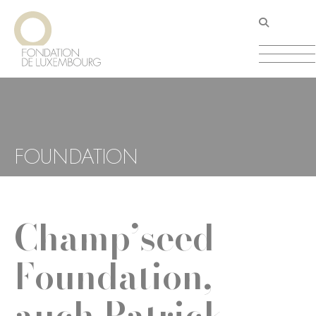
Direkt
Cookie-Einstellungen
zum
Inhalt
FOUNDATION
Champ’seed
Foundation,
auch Patrick