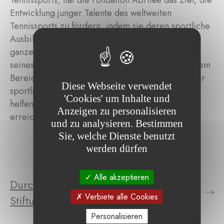
Tennissports, hat die Fondation Abritée das Ziel, die
Entwicklung junger Talente des weltweiten
Tennissports zu fördern, indem sie deren sportliche
Ausbildung und Teilnahme an Turnieren auf der
ganzen Welt finanziert. Dank seiner Erfahrung,
seines Wissens und seiner Fachkenntnisse in diesem
Bereich möchte der Gründer diese jungen Spieler
Diese Webseite verwendet
sportlich begleiten und betreuen, um ihnen zu
'Cookies' um Inhalte und
helfen, das internationale Spitzenniveau zu
Anzeigen zu personalisieren
erreichen.
und zu analysieren. Bestimmen
Sie, welche Dienste benutzt
werden dürfen
Alle akzeptieren
Durchsuchen Sie die Projekte der
Verbiete alle Cookies
Stiftung
Personalisieren