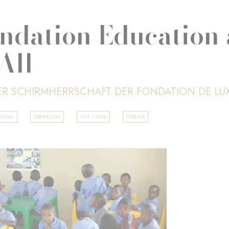
ndation Education 
All
ER SCHIRMHERRSCHAFT DER FONDATION DE L
LDUNG
ORPHELINS
VIH / SIDA
STREAM