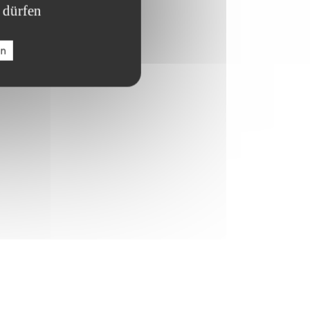
 dürfen
en