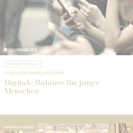
LUXEMBURG
UNIVERSELLE BILDUNG
FONDATION BINDELS-KAUTHEN
Digitale Balance für junge
Menschen
LAUFENDES PROJEKT