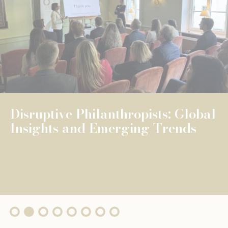
NEWS
UNIVERSELLE BILDUNG
UNIVERSELLE BILDUNG
The Fondation de Luxembourg
surpasses €100 million in total
grants, wi...