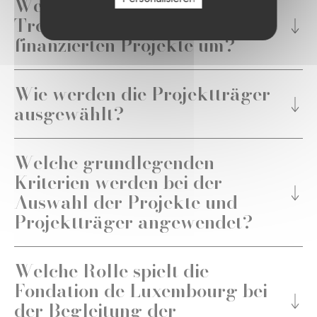
Wer setzt die von den
Treuhandstiftungen
finanzierten Projekte um?
Wie werden die Projektträger
ausgewählt?
Welche grundlegenden
Kriterien werden bei der
Auswahl der Projekte und
Projektträger angewendet?
Welche Rolle spielt die
Fondation de Luxembourg bei
der Begleitung der