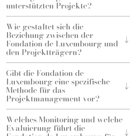
unterstützten Projekte?
Wie gestaltet sich die
Beziehung zwischen der
Fondation de Luxembourg und
Die Relevanz
den Projektträgern?
Die Umsetzbarkeit
Gibt die Fondation de
Luxembourg eine spezifische
Methode für das
Die Tragfähigkeit / Die Nachhaltigkeit/ Die
Projektmanagement vor?
Beständigkeit
Die Organisation / Die Effizienz
Welches Monitoring und welche
Evaluierung führt die