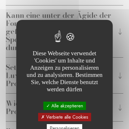
Kann eine unter der Ägide der
Fondation de Luxembourg
geführte Stiftung
Spendenaufrufe (Fundraising)
durchführen?
Diese Webseite verwendet
'Cookies' um Inhalte und
Setzt die Fondation de
Anzeigen zu personalisieren
Luxembourg ihre eigenen
und zu analysieren. Bestimmen
Projekte um?
Sie, welche Dienste benutzt
werden dürfen
Wie werden die unterstützten
Alle akzeptieren
Projekte ausgewählt?
Verbiete alle Cookies
Personalisieren