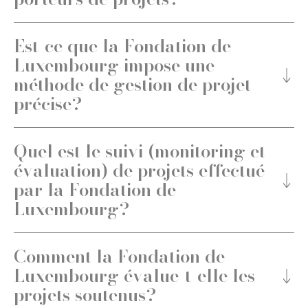
La pertinence
Est-ce que la Fondation de
Luxembourg impose une
La faisabilité
méthode de gestion de projet
précise?
La viabilité / La durabilité / La pérennité
Quel est le suivi (monitoring et
évaluation) de projets effectué
L’organisation / L’efficience
par la Fondation de
Luxembourg?
L’efficacité / L’impact
Comment la Fondation de
Luxembourg évalue-t-elle les
projets soutenus?