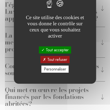
l’égide de la Fondation de
Luxembourg peut-elle faire des
appels aux dons (Fundraising)?
Ce site utilise des cookies et
vous donne le contrôle sur
ceux que vous souhaitez
La Fondation de Luxembourg
activer
met-elle en œuvre ses propres
projets?
Tout accepter
Tout refuser
Comment sont choisis les projets
Personnaliser
soutenus?
Qui met en œuvre les projets
financés par les fondations
abritées?