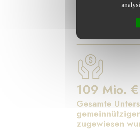
analys
Seit 17 Jahren setzt sich
109 Mio. €
Gesamte Unters
gemeinnützigen
zugewiesen wu