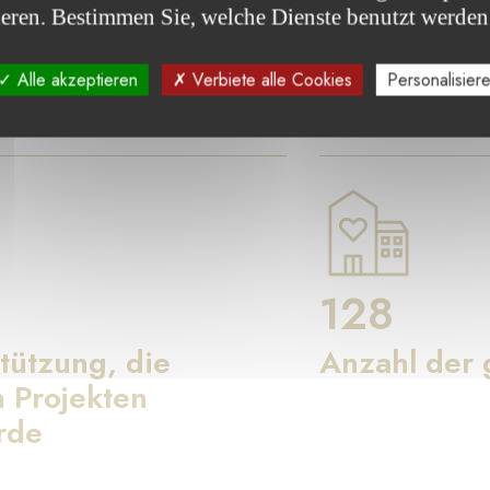
ieren. Bestimmen Sie, welche Dienste benutzt werden
 die Fondation de Luxembourg durch die von ihr betreuten 
Alle akzeptieren
Verbiete alle Cookies
Personalisier
128
tützung, die
Anzahl der 
 Projekten
rde