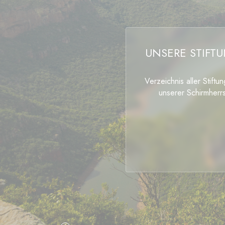
UNSERE STIFT
Verzeichnis aller Stiftu
unserer Schirmherrs