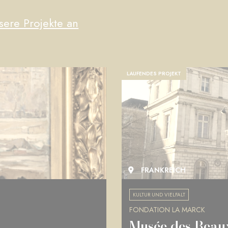
sere Projekte an
PROJEKT ABGESCHLOSSEN
FRANKREICH
KULTUR UND VIELFALT
FONDATION LA MARCK
Musée de Picard