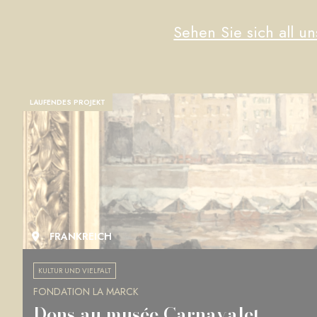
Sehen Sie sich all un
LAUFENDES PROJEKT
FRANKREICH
KULTUR UND VIELFALT
FONDATION LA MARCK
Musée des Beaux-Arts de Rennes