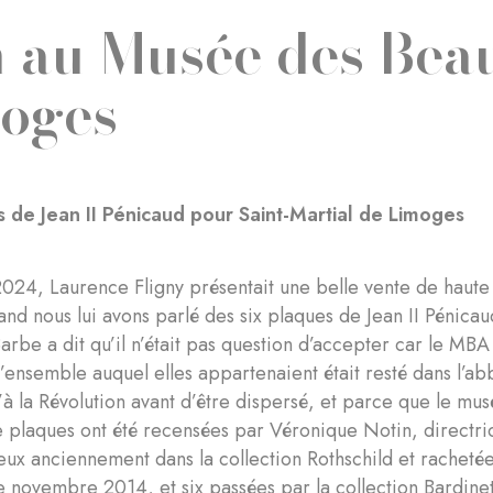
 au Musée des Bea
oges
s de Jean II Pénicaud pour Saint-Martial de Limoges
2024, Laurence Fligny présentait une belle vente de haut
and nous lui avons parlé des six plaques de Jean II Pénica
arbe a dit qu’il n’était pas question d’accepter car le MBA L
’ensemble auquel elles appartenaient était resté dans l’a
’à la Révolution avant d’être dispersé, et parce que le mu
 plaques ont été recensées par Véronique Notin, directri
x anciennement dans la collection Rothschild et racheté
de novembre 2014, et six passées par la collection Bardinet