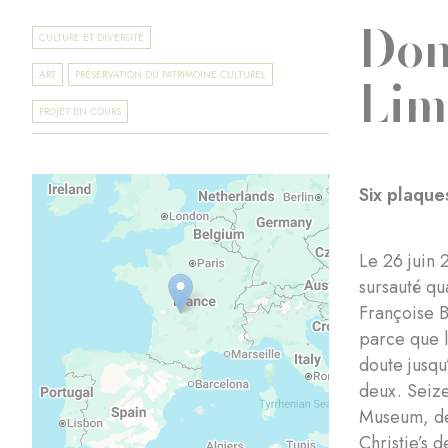
Don
CULTURE ET DIVERSITÉ
Lim
ART
PRÉSERVATION DU PATRIMOINE CULTUREL
PROJET EN COURS
Six plaque
Le 26 juin 
sursauté qu
Françoise B
parce que l
doute jusqu
deux. Seize
Museum, deu
Christie’s 