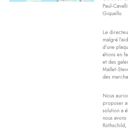
Paul-Cavall
Giquello.
Le directeu
malgré l’ai
d’une plaqu
étions en f
et des gale
Mallet-Stev
des marchan
Nous aurion
proposer a
solution a 
nous avons 
Rothschild,