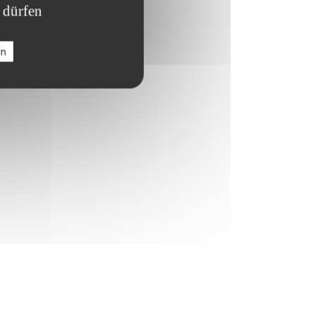
 dürfen
en