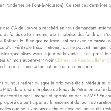
ier (fonderies de Pont-à-Mousson). Ce sont ces dernières q
r des OA du Louvre a renchéri en nous demandant instamm
de du fonds du Patrimoine, avait mobilisé des fonds qui n’éq
e Rothschild. Bien que ne travaillant pas avec ce musée, 
ace d’un véritable trésor national, qui ne pouvait manquer d
ristes spécialisés. Mais le jour de la vente, il s’est pass
ens un mois auparavant (voir
Château de Rambouillet et 
ds a permis une adjudication à un prix inespéré.
s pu nous retirer puisque le prix payé était inférieur au 
u MBA de prendre la place du fonds du Patrimoine afin de
été acceptée par Limoges et appréciée par le SMF ! En co
proposé de participer au financement de leur restauration
 celles que nous venions d’acheter n’avaient jamais été res