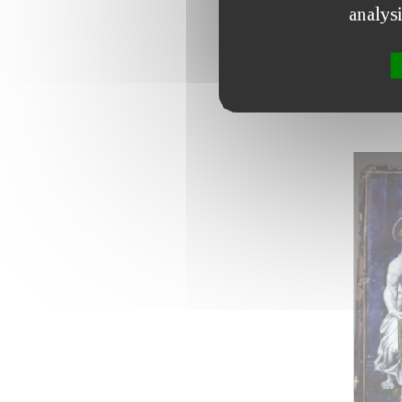
analys
Saint Martia