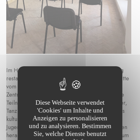
Im Herzen von Marrakesch, in einem vollständig
restaurierten Riad von 100 m², nur wenige Schritte
vom Platz Jamaa El Fna entfernt, empfängt das
Zentrum „Les Étoiles“ jährlich 500 bis 600 junge
Diese Webseite verwendet
Teilnehmer.Das kulturelle Programm, das Theater,
'Cookies' um Inhalte und
Tanz, Musik und visuelle Künste umfasst, hebt das
Anzeigen zu personalisieren
kulturelle Erbe der Stadt hervor und führt die
und zu analysieren. Bestimmen
Jugendlichen an zeitgenössische Ausdrucksformen
Sie, welche Dienste benutzt
heran. Zudem werden Sprachkurse angeboten, um