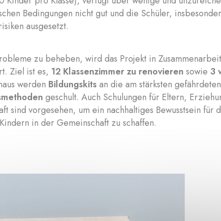
0 Kinder pro Klasse), verfügt über wenige und unzureich
schen Bedingungen nicht gut und die Schüler, insbesonder
risiken ausgesetzt.
robleme zu beheben, wird das Projekt in Zusammenarbeit
t. Ziel ist es,
12 Klassenzimmer zu renovieren
sowie
3 
inaus werden
Bildungskits
an die am stärksten gefährdeten
smethoden
geschult. Auch Schulungen für Eltern, Erzieh
ft sind vorgesehen, um ein nachhaltiges Bewusstsein für 
Kindern in der Gemeinschaft zu schaffen.