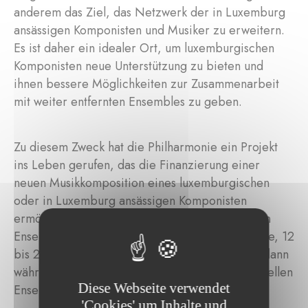
anderem das Ziel, das Netzwerk der in Luxemburg
ansässigen Komponisten und Musiker zu erweitern.
Es ist daher ein idealer Ort, um luxemburgischen
Komponisten neue Unterstützung zu bieten und
ihnen bessere Möglichkeiten zur Zusammenarbeit
mit weiter entfernten Ensembles zu geben.
Zu diesem Zweck hat die Philharmonie ein Projekt
ins Leben gerufen, das die Finanzierung einer
neuen Musikkomposition eines luxemburgischen
oder in Luxemburg ansässigen Komponisten
ermöglicht. Diese wird dann von professionellen
Ensembles aus dem Ausland aufgeführt. Die neue, 12
bis 25 Minuten lange Musikkomposition würde dann
während des
Rainy Days Festivals
von professionellen
Diese Webseite verwendet
Ensembles aus dem Ausland aufgeführt werden.
'Cookies' um Inhalte und