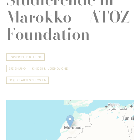
Marokko – ATOZ
Foundation
UNIVERSELLE BILDUNG
ERZIEHUNG
KINDER & JUGENDLICHE
PROJEKT ABGESCHLOSSEN