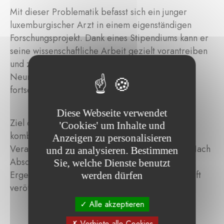
Mit dieser Problematik befasst sich ein junger
luxemburgischer Arzt in einem eigenständigen
Forschungsprojekt. Dank eines Stipendiums kann er
seine wissenschaftliche Arbeit gezielt vorantreiben
und zugleich seine Facharztausbildung in
Neurochirurgie am Hôpital Pitié-Salpêtrière
fortsetzen.
Diese Webseite verwendet
Ziel des Projekts ist die Entwicklung einer
'Cookies' um Inhalte und
kombinierten Strategie zur verbesserten
Anzeigen zu personalisieren
Verabreichung von Nukleinsäuren ins Gehirn. Nach
und zu analysieren. Bestimmen
Abschluss der Forschungsarbeiten sollen die
Sie, welche Dienste benutzt
Ergebnisse in einer renommierten Fachzeitschrift
werden dürfen
veröffentlicht werden.
Alle akzeptieren
Verbiete alle Cookies