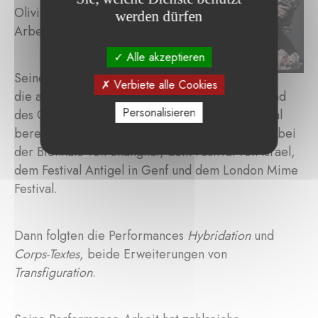
Olivier de Sagazans künstlerischer
werden dürfen
Arbeit.
Alle akzeptieren
Seine Performance
Transfiguration
,
Verbiete alle Cookies
die auf einer Übermodellierung des Schädels und
Personalisieren
des Gesichts mit Ton basiert, wurde international
bereits über hundert Mal aufgeführt – darunter bei
der Biennale von Shanghai, dem Festival von Israel,
dem Festival Antigel in Genf und dem London Mime
Festival.
Dann folgten die Performances
Hybridation
und
Corps-Textes
, beide Erweiterungen von
Transfiguration
.