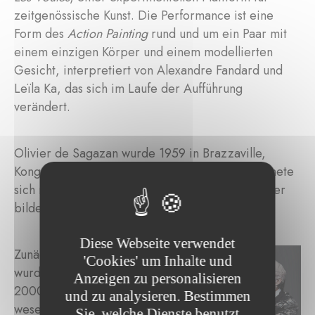
zeitgenössische Kunst. Die Performance ist eine
Form des
Action Painting
rund und um ein Paar mit
einem einzigen Körper und einem modellierten
Gesicht, interpretiert von Alexandre Fandard und
Leïla Ka, das sich im Laufe der Aufführung
verändert.
Olivier de Sagazan wurde 1959 in Brazzaville,
Kongo, geboren. Er studierte Biologie und widmete
sich nach zwei Jahren Lehrtätigkeit vollständig der
bildenden Kunst.
Diese Webseite verwendet
Zunächst Maler und Bildhauer,
'Cookies' um Inhalte und
wurde die Performance ab den
Anzeigen zu personalisieren
2000er Jahren zu einem
und zu analysieren. Bestimmen
wesentlichen Bestandteil von
Sie, welche Dienste benutzt