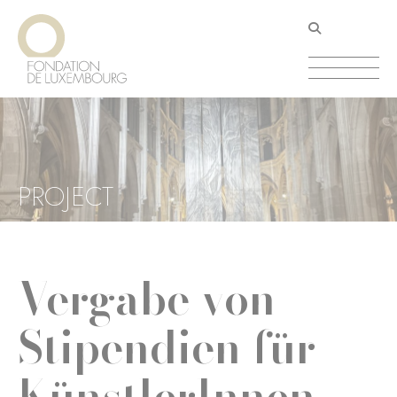
Direkt
Cookie-Einstellungen
zum
Inhalt
PROJECT
Vergabe von
Stipendien für
KünstlerInnen