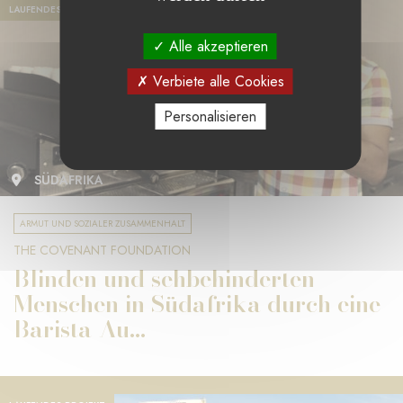
LAUFENDES PROJEKT
Alle akzeptieren
Verbiete alle Cookies
Personalisieren
SÜDAFRIKA
ARMUT UND SOZIALER ZUSAMMENHALT
THE COVENANT FOUNDATION
Blinden und sehbehinderten
Menschen in Südafrika durch eine
Barista-Au...