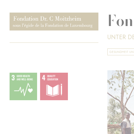
Fon
UNTER D
GESUNDHEIT U