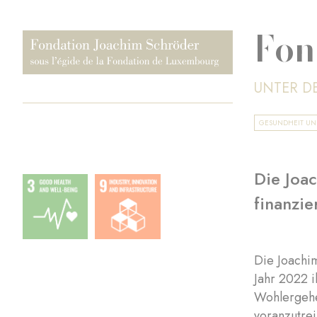
Fon
UNTER D
GESUNDHEIT U
Die Joac
finanzie
Die Joachi
Jahr 2022 i
Wohlergehe
voranzutre