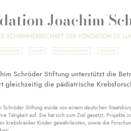
dation Joachim Sc
ER SCHIRMHERRSCHAFT DER FONDATION DE L
ND FORSCHUNG
CANCER
KINDER & JUGENDLICHE
DOTIERUNG
him Schröder Stiftung unterstützt die Be
rt gleichzeitig die pädiatrische Krebsfors
m Schröder Stiftung wurde von einem deutschen Staatsbü
hre Tätigkeit auf. Sie hat sich zum Ziel gesetzt, Projekte 
n krebskranker Kinder gewährleisten, sowie die Forschun
iben.