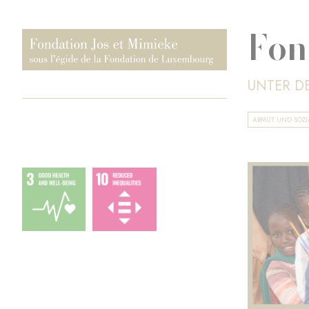
Fon
UNTER D
ARMUT UND SOZ