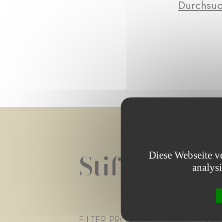
Durchsuc
Stiftungspro
Diese Webseite v
analys
FILTER PROJECT STATUS
- ALLE