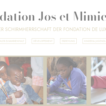
dation Jos et Mimi
ER SCHIRMHERRSCHAFT DER FONDATION DE L
IALER ZUSAMMENHALT
DÉVELOPPEMENT
ERZIEHUNG
KINDER & JUGEND