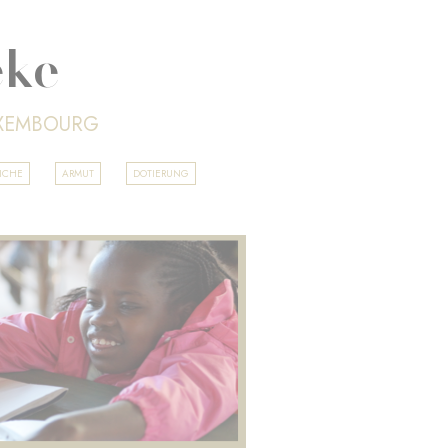
eke
UXEMBOURG
LICHE
ARMUT
DOTIERUNG