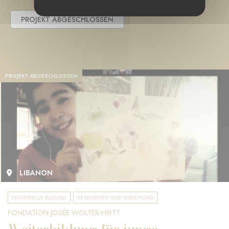
PROJEKT ABGESCHLOSSEN
PROJEKT ABGESCHLOSSEN
LIBANON
UNIVERSELLE BILDUNG
GESUNDHEIT UND FORSCHUNG
FONDATION JOSÉE WOLTER-HIRTT
Weiterbildung für junge