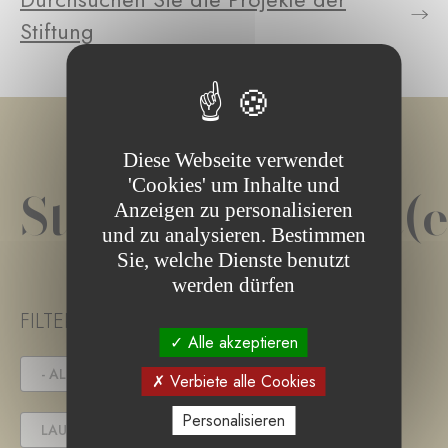
Stiftung
Diese Webseite verwendet
'Cookies' um Inhalte und
Stiftungsprojekt(e
Anzeigen zu personalisieren
und zu analysieren. Bestimmen
Sie, welche Dienste benutzt
werden dürfen
FILTER PROJECT STATUS
Alle akzeptieren
- ALLE -
IN DER AUSSCHREIBUNG
Verbiete alle Cookies
Personalisieren
LAUFENDES PROJEKT