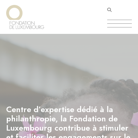
Aller
Panneau de gestion des cookies
au
contenu
principal
Centre d’expertise dédié à la
philanthropie, la Fondation de
Luxembourg contribue à stimuler
et faciliter les engagements sur le