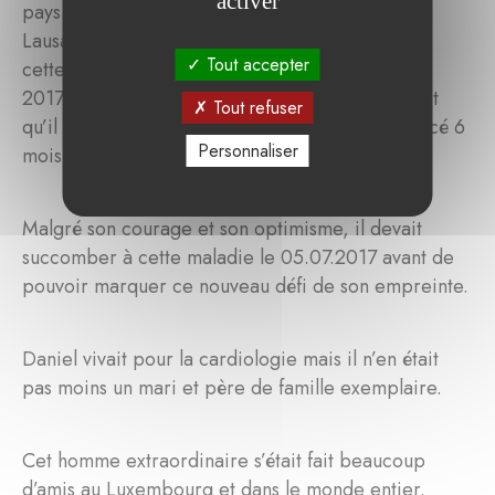
activer
pays. Finalement il a reçu l’offre du CHUV de
Lausanne pour devenir professeur titulaire dans
Tout accepter
cette université de renom européen. En janvier
2017, il a relevé ce nouveau défi alors qu’il savait
Tout refuser
qu’il avait une maladie sévère qui avait commencé 6
Personnaliser
mois plus tôt.
Malgré son courage et son optimisme, il devait
succomber à cette maladie le 05.07.2017 avant de
pouvoir marquer ce nouveau défi de son empreinte.
Daniel vivait pour la cardiologie mais il n’en était
pas moins un mari et père de famille exemplaire.
Cet homme extraordinaire s’était fait beaucoup
d’amis au Luxembourg et dans le monde entier.