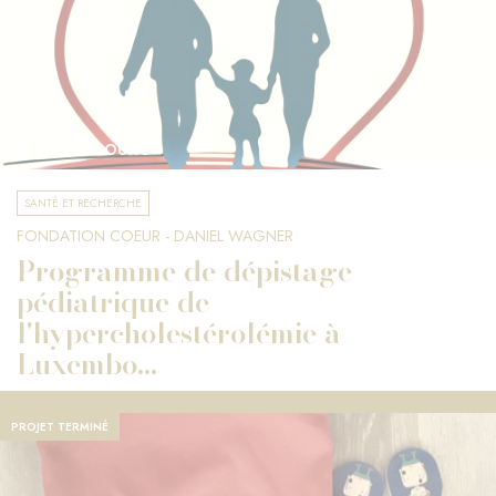
LUXEMBOURG
SANTÉ ET RECHERCHE
FONDATION COEUR - DANIEL WAGNER
Programme de dépistage
pédiatrique de
l'hypercholestérolémie à
Luxembo...
PROJET TERMINÉ