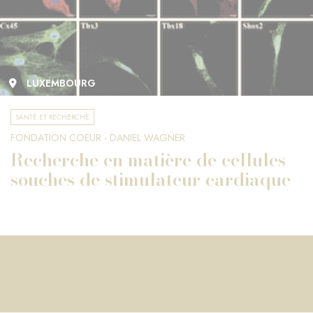
LUXEMBOURG
SANTÉ ET RECHERCHE
FONDATION COEUR - DANIEL WAGNER
Recherche en matière de cellules
souches de stimulateur cardiaque