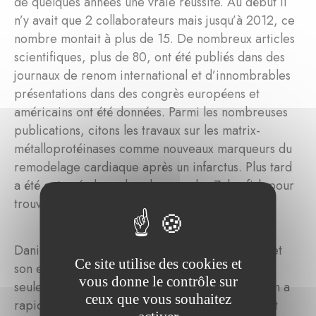
de quelques années une vraie réussite. Au début il
n’y avait que 2 collaborateurs mais jusqu’à 2012, ce
nombre montait à plus de 15. De nombreux articles
scientifiques, plus de 80, ont été publiés dans des
journaux de renom international et d’innombrables
présentations dans des congrès européens et
américains ont été données. Parmi les nombreuses
publications, citons les travaux sur les matrix-
métalloprotéinases comme nouveaux marqueurs du
remodelage cardiaque après un infarctus. Plus tard
a été entamée la recherche avec les Zebrafish pour
trouver des nouvelles options thérapeutiques.
Daniel a réussi à transmettre son enthousiasme et
Ce site utilise des cookies et
son engagement à ses collaborateurs. Il n’a pas
vous donne le contrôle sur
seulement fait la une au Luxembourg. Son renom a
ceux que vous souhaitez
rapidement dépassé les frontières de notre petit