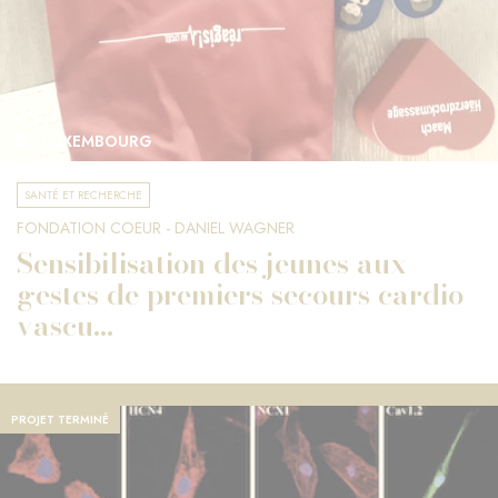
LUXEMBOURG
SANTÉ ET RECHERCHE
FONDATION COEUR - DANIEL WAGNER
Sensibilisation des jeunes aux
gestes de premiers secours cardio-
vascu...
PROJET TERMINÉ