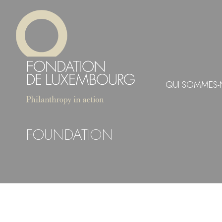
Aller
Panneau de gestion des cookies
au
contenu
principal
QUI SOMMES-
FOUNDATION