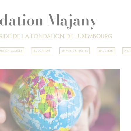
dation Majany
ÉGIDE DE LA FONDATION DE LUXEMBOURG
HÉSION SOCIALE
ÉDUCATION
ENFANTS & JEUNES
PAUVRETÉ
PROT