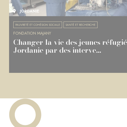
JORDANIE
PAUVRETÉ ET COHÉSION SOCIALE
SANTÉ ET RECHERCHE
FONDATION MAJANY
Changer la vie des jeunes réfugié
Jordanie par des interve...