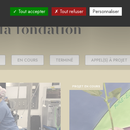
Tout accepter
Tout refuser
Personnaliser
 la fondation
EN COURS
TERMINÉ
APPEL(S) À PROJET
PROJET EN COURS