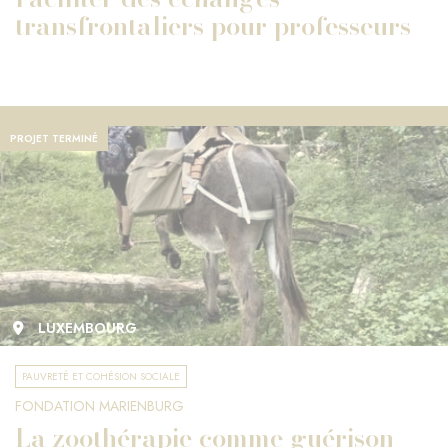
transfrontaliers pour professeurs
PROJET TERMINÉ
LUXEMBOURG
PAUVRETÉ ET COHÉSION SOCIALE
FONDATION MARIENBURG
La zoothérapie comme guérison