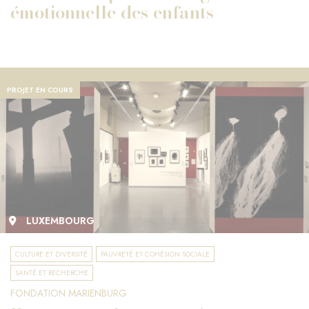
émotionnelle des enfants
PROJET EN COURS
LUXEMBOURG
CULTURE ET DIVERSITÉ
PAUVRETÉ ET COHÉSION SOCIALE
SANTÉ ET RECHERCHE
FONDATION MARIENBURG