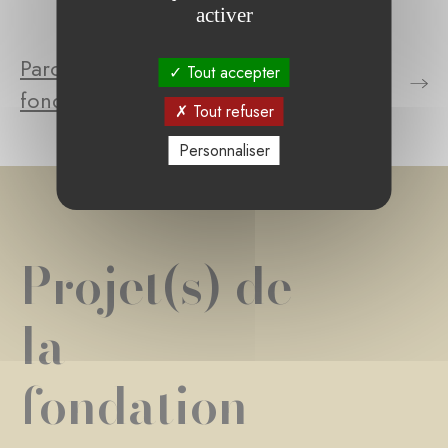
activer
Parcourez le(s) projet(s) de la
Tout accepter
fondation
Tout refuser
Personnaliser
Projet(s) de
la
fondation