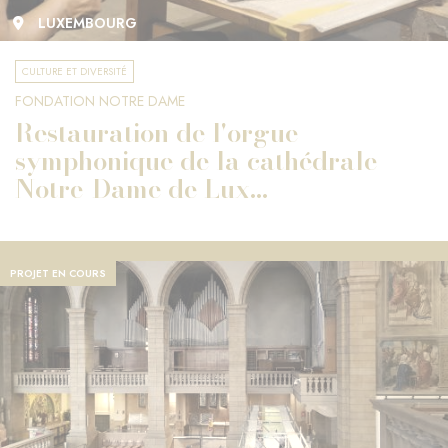
LUXEMBOURG
CULTURE ET DIVERSITÉ
FONDATION NOTRE DAME
Restauration de l'orgue
symphonique de la cathédrale
Notre-Dame de Lux...
PROJET EN COURS