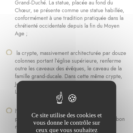
Grand-Duché. La statue, placée au fond du
Chœur, se présente comme une statue habillée,
conformément à une tradition pratiquée dans la
chrétienté occidentale depuis la fin du Moyen
Age ;
la crypte, massivement architecturée par douze
colonnes portant l’église supérieure, renferme
outre les caveaux des évêques, le caveau de la
famille grand-ducale. Dans cette même crypte,
Jean l’Aveugle, roi de Bohême et conte de
Luxembourg, a trouvé son dernier repos ;
l’ensemble des vitraux, verrières, tableaux,
Ce site utilise des cookies et
peintures murales et sculptures réalisés par bon
vous donne le contrôle sur
nombre d’artistes reconnus.
ceux que vous souhaitez