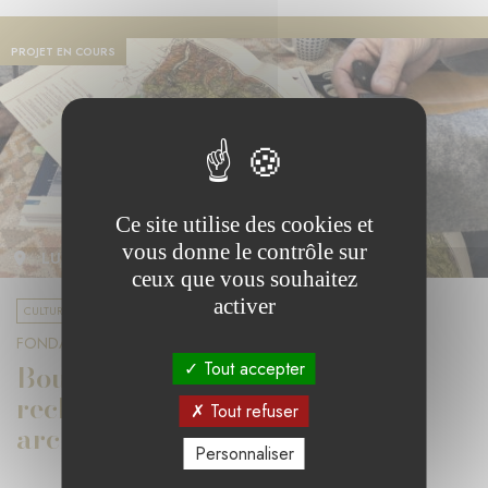
PROJET EN COURS
Ce site utilise des cookies et
vous donne le contrôle sur
LUXEMBOURG
ceux que vous souhaitez
activer
CULTURE ET DIVERSITÉ
FONDATION SCHLEICH-LENTZ
Bourse Schleich Lentz de
Tout accepter
recherche et/ou de promotion
Tout refuser
archéologique
Personnaliser